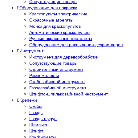
Сопутствующие товары
Оборудование для покраски
Краскопульты электрические
Окрасочные агрегаты
Мойки для краскопультов
Автоматические краскопульты
Ручные окрасочные пистолеты
Оборудование для распыления дезрастворов
Инструмент
Инструмент для деревообработки
Сопутствующие товары
Строительный инструмент
Ремкомплекты
Скобозабивной инструмент
Гвоздезабивной инструмент
Штифто-шпилькозабивной инструмент
Крепежи
Скобы
Гвоздь
Гвоздь-шуруп
Шпилька
Штифт
Конфирматы