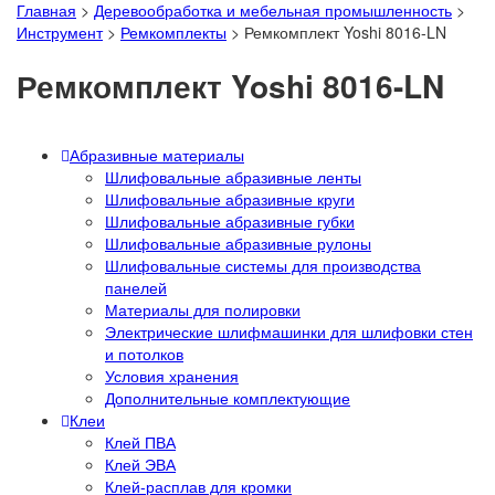
Главная
>
Деревообработка и мебельная промышленность
>
Инструмент
>
Ремкомплекты
>
Ремкомплект Yoshi 8016-LN
Ремкомплект Yoshi 8016-LN
Абразивные материалы
Шлифовальные абразивные ленты
Шлифовальные абразивные круги
Шлифовальные абразивные губки
Шлифовальные абразивные рулоны
Шлифовальные системы для производства
панелей
Материалы для полировки
Электрические шлифмашинки для шлифовки стен
и потолков
Условия хранения
Дополнительные комплектующие
Клеи
Клей ПВА
Клей ЭВА
Клей-расплав для кромки