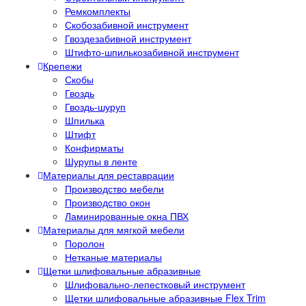
Ремкомплекты
Скобозабивной инструмент
Гвоздезабивной инструмент
Штифто-шпилькозабивной инструмент
Крепежи
Скобы
Гвоздь
Гвоздь-шуруп
Шпилька
Штифт
Конфирматы
Шурупы в ленте
Материалы для реставрации
Производство мебели
Производство окон
Ламинированные окна ПВХ
Материалы для мягкой мебели
Поролон
Нетканые материалы
Щетки шлифовальные абразивные
Шлифовально-лепестковый инструмент
Щетки шлифовальные абразивные Flex Trim