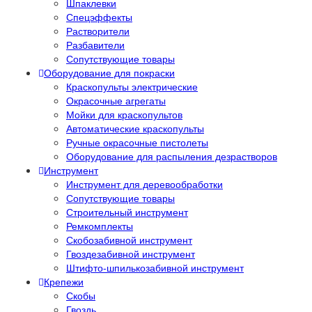
Шпаклевки
Спецэффекты
Растворители
Разбавители
Сопутствующие товары
Оборудование для покраски
Краскопульты электрические
Окрасочные агрегаты
Мойки для краскопультов
Автоматические краскопульты
Ручные окрасочные пистолеты
Оборудование для распыления дезрастворов
Инструмент
Инструмент для деревообработки
Сопутствующие товары
Строительный инструмент
Ремкомплекты
Скобозабивной инструмент
Гвоздезабивной инструмент
Штифто-шпилькозабивной инструмент
Крепежи
Скобы
Гвоздь