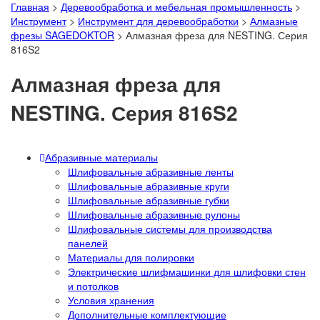
Главная
>
Деревообработка и мебельная промышленность
>
Инструмент
>
Инструмент для деревообработки
>
Алмазные
фрезы SAGEDOKTOR
>
Алмазная фреза для NESTING. Серия
816S2
Алмазная фреза для
NESTING. Серия 816S2
Абразивные материалы
Шлифовальные абразивные ленты
Шлифовальные абразивные круги
Шлифовальные абразивные губки
Шлифовальные абразивные рулоны
Шлифовальные системы для производства
панелей
Материалы для полировки
Электрические шлифмашинки для шлифовки стен
и потолков
Условия хранения
Дополнительные комплектующие