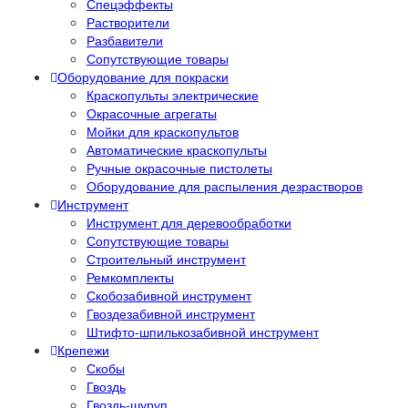
Спецэффекты
Растворители
Разбавители
Сопутствующие товары
Оборудование для покраски
Краскопульты электрические
Окрасочные агрегаты
Мойки для краскопультов
Автоматические краскопульты
Ручные окрасочные пистолеты
Оборудование для распыления дезрастворов
Инструмент
Инструмент для деревообработки
Сопутствующие товары
Строительный инструмент
Ремкомплекты
Скобозабивной инструмент
Гвоздезабивной инструмент
Штифто-шпилькозабивной инструмент
Крепежи
Скобы
Гвоздь
Гвоздь-шуруп