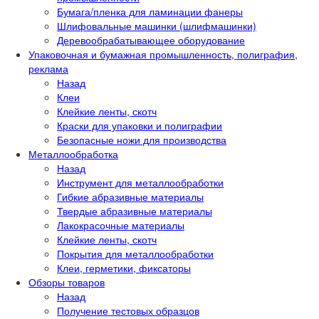
Бумага/пленка для ламинации фанеры
Шлифовальные машинки (шлифмашинки)
Деревообрабатывающее оборудование
Упаковочная и бумажная промышленность, полиграфия,
реклама
Назад
Клеи
Клейкие ленты, скотч
Краски для упаковки и полиграфии
Безопасные ножи для производства
Металлообработка
Назад
Инструмент для металлообработки
Гибкие абразивные материалы
Твердые абразивные материалы
Лакокрасочные материалы
Клейкие ленты, скотч
Покрытия для металлообработки
Клеи, герметики, фиксаторы
Обзоры товаров
Назад
Получение тестовых образцов