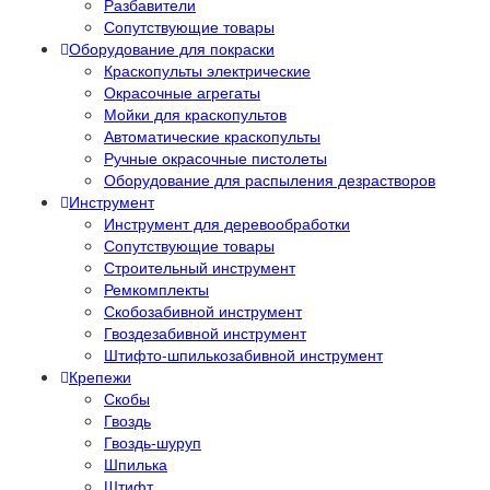
Разбавители
Сопутствующие товары
Оборудование для покраски
Краскопульты электрические
Окрасочные агрегаты
Мойки для краскопультов
Автоматические краскопульты
Ручные окрасочные пистолеты
Оборудование для распыления дезрастворов
Инструмент
Инструмент для деревообработки
Сопутствующие товары
Строительный инструмент
Ремкомплекты
Скобозабивной инструмент
Гвоздезабивной инструмент
Штифто-шпилькозабивной инструмент
Крепежи
Скобы
Гвоздь
Гвоздь-шуруп
Шпилька
Штифт