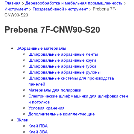
Главная
>
Деревообработка и мебельная промышленность
>
Инструмент
>
Гвоздезабивной инструмент
>
Prebena 7F-
CNW90-S20
Prebena 7F-CNW90-S20
Абразивные материалы
Шлифовальные абразивные ленты
Шлифовальные абразивные круги
Шлифовальные абразивные губки
Шлифовальные абразивные рулоны
Шлифовальные системы для производства
панелей
Материалы для полировки
Электрические шлифмашинки для шлифовки стен
и потолков
Условия хранения
Дополнительные комплектующие
Клеи
Клей ПВА
Клей ЭВА