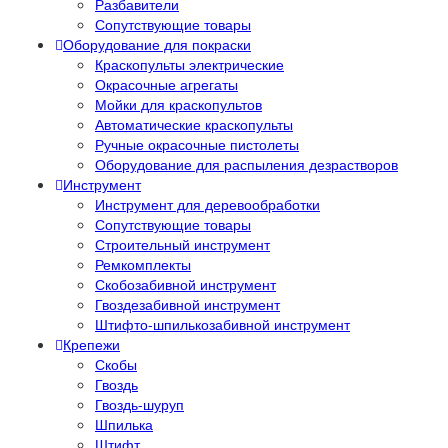
Разбавители
Сопутствующие товары
Оборудование для покраски
Краскопульты электрические
Окрасочные агрегаты
Мойки для краскопультов
Автоматические краскопульты
Ручные окрасочные пистолеты
Оборудование для распыления дезрастворов
Инструмент
Инструмент для деревообработки
Сопутствующие товары
Строительный инструмент
Ремкомплекты
Скобозабивной инструмент
Гвоздезабивной инструмент
Штифто-шпилькозабивной инструмент
Крепежи
Скобы
Гвоздь
Гвоздь-шуруп
Шпилька
Штифт