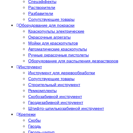
Спецэффекты
Растворители
Разбавители
Сопутствующие товары
Оборудование для покраски
Краскопульты электрические
Окрасочные агрегаты
Мойки для краскопультов
Автоматические краскопульты
Ручные окрасочные пистолеты
Оборудование для распыления дезрастворов
Инструмент
Инструмент для деревообработки
Сопутствующие товары
Строительный инструмент
Ремкомплекты
Скобозабивной инструмент
Гвоздезабивной инструмент
Штифто-шпилькозабивной инструмент
Крепежи
Скобы
Гвоздь
Гвоздь-шуруп