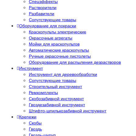
Спецэффекты
Растворители
Разбавители
Сопутствующие товары
Оборудование для покраски
Краскопульты электрические
Окрасочные агрегаты
Мойки для краскопультов
Автоматические краскопульты
Ручные окрасочные пистолеты
Оборудование для распыления дезрастворов
Инструмент
Инструмент для деревообработки
Сопутствующие товары
Строительный инструмент
Ремкомплекты
Скобозабивной инструмент
Гвоздезабивной инструмент
Штифто-шпилькозабивной инструмент
Крепежи
Скобы
Гвоздь
Гвоздь-шуруп