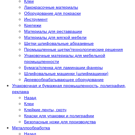
Клеи
Лакокрасочные материалы
Оборудование для покраски
Инструмент
Крепежи
Материалы для реставрации
Материалы для мягкой мебели
Щетки шлифовальные абразивные
Промышленные щетки/технологические решения
Упаковочные материалы для мебельной
промышленности
Бумага/пленка для ламинации фанеры
Шлифовальные машинки (шлифмашинки)
Деревообрабатывающее оборудование
Упаковочная и бумажная промышленность, полиграфия,
реклама
Назад
Клеи
Клейкие ленты, скотч
Краски для упаковки и полиграфии
Безопасные ножи для производства
Металлообработка
Назад