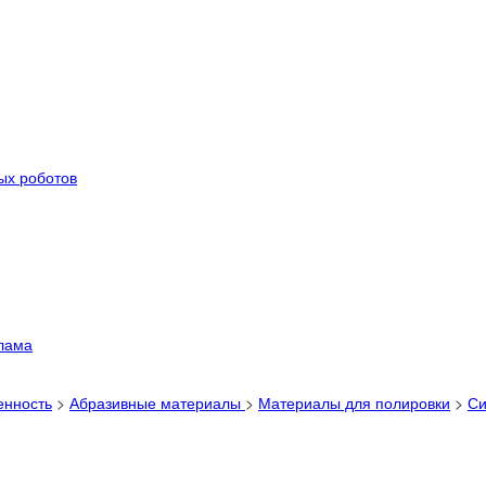
ых роботов
лама
енность
>
Абразивные материалы
>
Материалы для полировки
>
Си