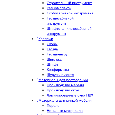
Строительный инструмент
Ремкомплекты
Скобозабивной инструмент
Гвоздезабивной
инструмент
Штифто-шпилькозабивной
инструмент
Крепежи
Скобы
Гвоздь
Гвоздь-шуруп
Шпилька
Штифт
Конфирматы
Шурупы в ленте
Материалы для реставрации
Производство мебели
Производство окон
Ламинированные окна ПВХ
Материалы для мягкой мебели
Поролон
Нетканые материалы