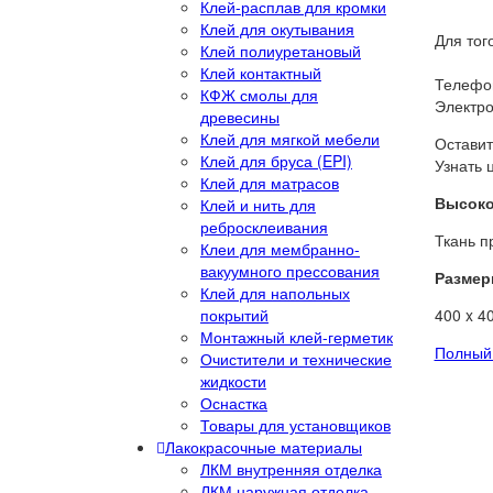
Клей-расплав для кромки
Клей для окутывания
Для тог
Клей полиуретановый
Клей контактный
Телефон
КФЖ смолы для
Электро
древесины
Клей для мягкой мебели
Оставит
Клей для бруса (EPI)
Узнать 
Клей для матрасов
Высоко
Клей и нить для
ребросклеивания
Ткань п
Клеи для мембранно-
вакуумного прессования
Размер
Клей для напольных
покрытий
400 x 4
Монтажный клей-герметик
Полный 
Очистители и технические
жидкости
Оснастка
Товары для установщиков
Лакокрасочные материалы
ЛКМ внутренняя отделка
ЛКМ наружная отделка