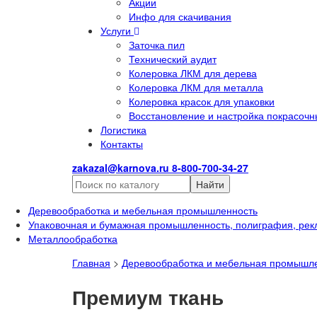
Акции
Инфо для скачивания
Услуги
Заточка пил
Технический аудит
Колеровка ЛКМ для дерева
Колеровка ЛКМ для металла
Колеровка красок для упаковки
Восстановление и настройка покрасочн
Логистика
Контакты
zakazal@karnova.ru
8-800-700-34-27
Найти
Деревообработка и мебельная промышленность
Упаковочная и бумажная промышленность, полиграфия, рек
Металлообработка
Главная
>
Деревообработка и мебельная промышл
Премиум ткань