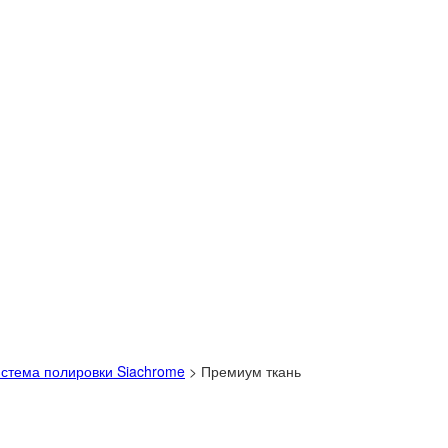
стема полировки Siachrome
>
Премиум ткань