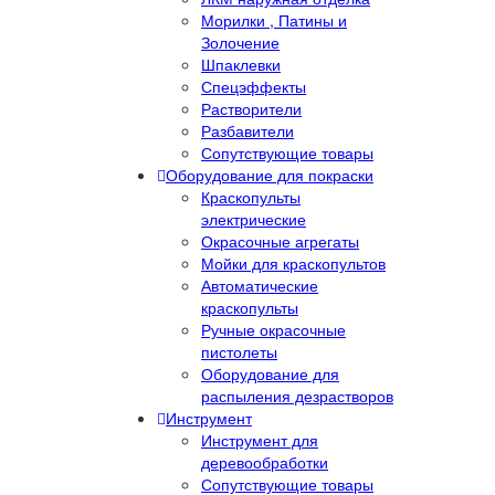
Морилки , Патины и
Золочение
Шпаклевки
Спецэффекты
Растворители
Разбавители
Сопутствующие товары
Оборудование для покраски
Краскопульты
электрические
Окрасочные агрегаты
Мойки для краскопультов
Автоматические
краскопульты
Ручные окрасочные
пистолеты
Оборудование для
распыления дезрастворов
Инструмент
Инструмент для
деревообработки
Сопутствующие товары