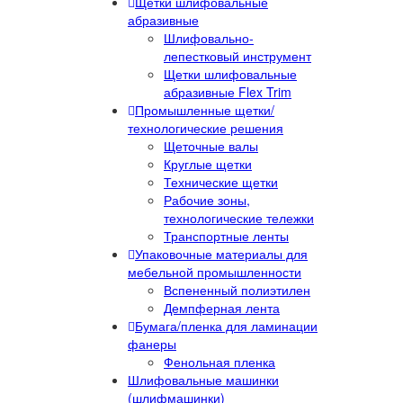
Щетки шлифовальные
абразивные
Шлифовально-
лепестковый инструмент
Щетки шлифовальные
абразивные Flex Trim
Промышленные щетки/
технологические решения
Щеточные валы
Круглые щетки
Технические щетки
Рабочие зоны,
технологические тележки
Транспортные ленты
Упаковочные материалы для
мебельной промышленности
Вспененный полиэтилен
Демпферная лента
Бумага/пленка для ламинации
фанеры
Фенольная пленка
Шлифовальные машинки
(шлифмашинки)