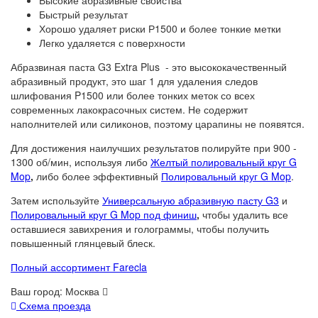
Высокие абразивные свойства
Быстрый результат
Хорошо удаляет риски Р1500 и более тонкие метки
Легко удаляется с поверхности
Абразвиная паста G3 Extra Plus - это высококачественный
абразивный продукт, это шаг 1 для удаления следов
шлифования P1500 или более тонких меток со всех
современных лакокрасочных систем. Не содержит
наполнителей или силиконов, поэтому царапины не появятся.
Для достижения наилучших результатов полируйте при 900 -
1300 об/мин, используя либо
Желтый полировальный круг G
Mop
,
либо более эффективный
Полировальный круг G Mop
.
Затем используйте
Универсальную абразивную пасту G3
и
Полировальный круг G Mop под финиш
,
чтобы удалить все
оставшиеся завихрения и голограммы, чтобы получить
повышенный глянцевый блеск.
Полный ассортимент Farecla
Ваш город:
Москва
Схема проезда