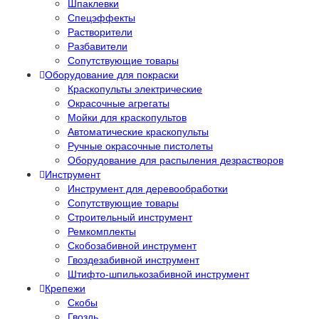
Шпаклевки
Спецэффекты
Растворители
Разбавители
Сопутствующие товары
Оборудование для покраски
Краскопульты электрические
Окрасочные агрегаты
Мойки для краскопультов
Автоматические краскопульты
Ручные окрасочные пистолеты
Оборудование для распыления дезрастворов
Инструмент
Инструмент для деревообработки
Сопутствующие товары
Строительный инструмент
Ремкомплекты
Скобозабивной инструмент
Гвоздезабивной инструмент
Штифто-шпилькозабивной инструмент
Крепежи
Скобы
Гвоздь