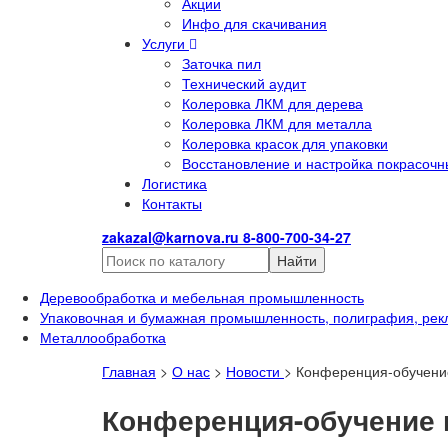
Акции
Инфо для скачивания
Услуги
Заточка пил
Технический аудит
Колеровка ЛКМ для дерева
Колеровка ЛКМ для металла
Колеровка красок для упаковки
Восстановление и настройка покрасочн
Логистика
Контакты
zakazal@karnova.ru
8-800-700-34-27
Найти
Деревообработка и мебельная промышленность
Упаковочная и бумажная промышленность, полиграфия, рек
Металлообработка
Главная
>
О нас
>
Новости
>
Конференция-обучение
Конференция-обучение н