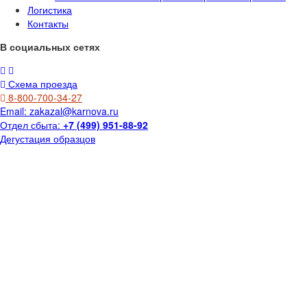
Логистика
Контакты
В социальных сетях
Схема проезда
8-800-700-34-27
Email:
zakazal@karnova.ru
Отдел сбыта:
+7 (499) 951-88-92
Дегустация образцов