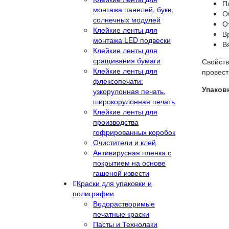
П
монтажа панелей, букв,
Об
солнечных модулей
О
Клейкие ленты для
В
монтажа LED подвески
В
Клейкие ленты для
сращивания бумаги
Свойств
Клейкие ленты для
провест
флексопечати:
Упаков
узкорулонная печать,
широкорулонная печать
Клейкие ленты для
производства
гофрированных коробок
Очистители и клей
Антивирусная пленка с
покрытием на основе
гашеной извести
Краски для упаковки и
полиграфии
Водорастворимые
печатные краски
Пасты и Технолаки