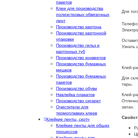
пакетов
Клеи для производства
Для тог
полиэстровых обвязочных
лент
Телефон
Производство картона
Электро
Производство картонной
упаковки
Оставит
Производство гильз и
Узнать 
картонных туб
Производство конвертов
Производство бумажных
Клей-ра
мешков
Производство бумажных
Для скл
пакетов
тары.
Производство обуви
Наклейка плакатов
Клей-ра
Производство сигарет
Отлична
Очистители для
запах.
термоплавких клеев
Свойст
Клейкие ленты, скотч
Клейкие ленты для общих
Р
процессов
Ц
Клейкие ленты для