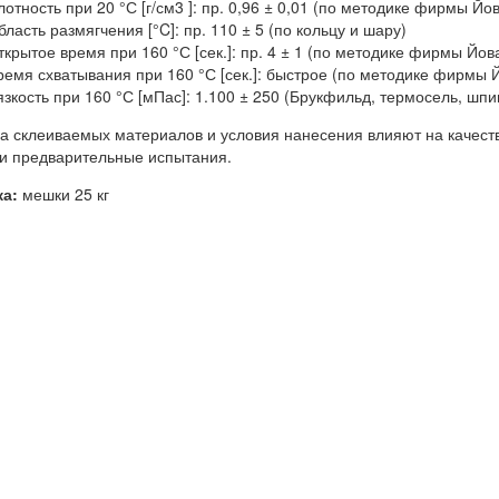
лотность при 20 °С [г/см3 ]: пр. 0,96 ± 0,01 (по методике фирмы Йов
ласть размягчения [°C]: пр. 110 ± 5 (по кольцу и шару)
ткрытое время при 160 °С [сек.]: пр. 4 ± 1 (по методике фирмы Йов
ремя схватывания при 160 °С [сек.]: быстрое (по методике фирмы 
язкость при 160 °С [мПас]: 1.100 ± 250 (Брукфильд, термосель, шпи
а склеиваемых материалов и условия нанесения влияют на качес
и предварительные испытания.
ка:
мешки 25 кг