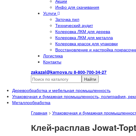
Акции
Инфо для скачивания
Услуги
Заточка пил
Технический аудит
Колеровка ЛКМ для дерева
Колеровка ЛКМ для металла
Колеровка красок для упаковки
Восстановление и настройка покрасочн
Логистика
Контакты
zakazal@karnova.ru
8-800-700-34-27
Найти
Деревообработка и мебельная промышленность
Упаковочная и бумажная промышленность, полиграфия, рек
Металлообработка
Главная
>
Упаковочная и бумажная промышленност
Клей-расплав Jowat-Top