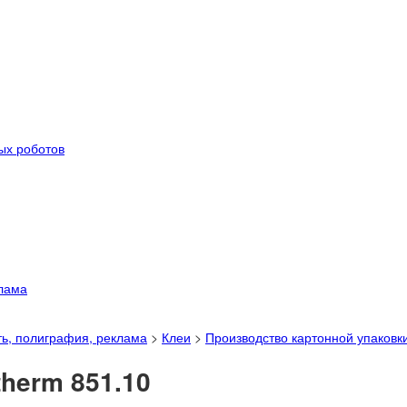
ых роботов
лама
ь, полиграфия, реклама
>
Клеи
>
Производство картонной упаковк
therm 851.10