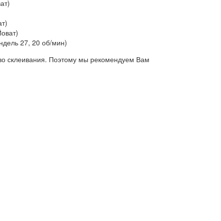
ат)
ат)
Йоват)
ндель 27, 20 об/мин)
тво склеивания. Поэтому мы рекомендуем Вам