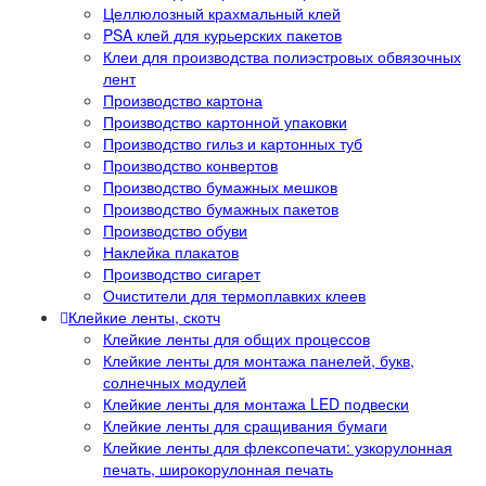
Целлюлозный крахмальный клей
PSA клей для курьерских пакетов
Клеи для производства полиэстровых обвязочных
лент
Производство картона
Производство картонной упаковки
Производство гильз и картонных туб
Производство конвертов
Производство бумажных мешков
Производство бумажных пакетов
Производство обуви
Наклейка плакатов
Производство сигарет
Очистители для термоплавких клеев
Клейкие ленты, скотч
Клейкие ленты для общих процессов
Клейкие ленты для монтажа панелей, букв,
солнечных модулей
Клейкие ленты для монтажа LED подвески
Клейкие ленты для сращивания бумаги
Клейкие ленты для флексопечати: узкорулонная
печать, широкорулонная печать