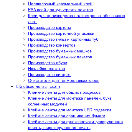
Целлюлозный крахмальный клей
PSA клей для курьерских пакетов
Клеи для производства полиэстровых обвязочных
лент
Производство картона
Производство картонной упаковки
Производство гильз и картонных туб
Производство конвертов
Производство бумажных мешков
Производство бумажных пакетов
Производство обуви
Наклейка плакатов
Производство сигарет
Очистители для термоплавких клеев
Клейкие ленты, скотч
Клейкие ленты для общих процессов
Клейкие ленты для монтажа панелей, букв,
солнечных модулей
Клейкие ленты для монтажа LED подвески
Клейкие ленты для сращивания бумаги
Клейкие ленты для флексопечати: узкорулонная
печать, широкорулонная печать