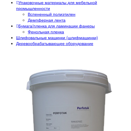
Упаковочные материалы для мебельной
промышленности
Вспененный полиэтилен
Демпферная лента
Бумага/пленка для ламинации фанеры
Фенольная пленка
Шлифовальные машинки (шлифмашинки)
Деревообрабатывающее оборудование