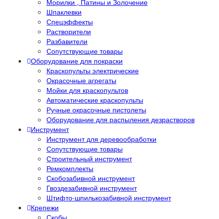
Морилки , Патины и Золочение
Шпаклевки
Спецэффекты
Растворители
Разбавители
Сопутствующие товары
Оборудование для покраски
Краскопульты электрические
Окрасочные агрегаты
Мойки для краскопультов
Автоматические краскопульты
Ручные окрасочные пистолеты
Оборудование для распыления дезрастворов
Инструмент
Инструмент для деревообработки
Сопутствующие товары
Строительный инструмент
Ремкомплекты
Скобозабивной инструмент
Гвоздезабивной инструмент
Штифто-шпилькозабивной инструмент
Крепежи
Скобы