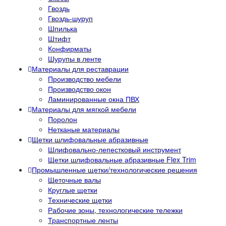
Гвоздь
Гвоздь-шуруп
Шпилька
Штифт
Конфирматы
Шурупы в ленте
Материалы для реставрации
Производство мебели
Производство окон
Ламинированные окна ПВХ
Материалы для мягкой мебели
Поролон
Нетканые материалы
Щетки шлифовальные абразивные
Шлифовально-лепестковый инструмент
Щетки шлифовальные абразивные Flex Trim
Промышленные щетки/технологические решения
Щеточные валы
Круглые щетки
Технические щетки
Рабочие зоны, технологические тележки
Транспортные ленты