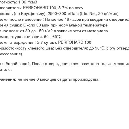
лотность: 1,06 г/см3
твердитель: PERFOHARD 100, 3-7% по весу
язкость (по Брукфельду): 2500±300 мПа·с (Шп. №4, 20 об/мин)
ремя после нанесения: Не менее 48 часов при введении отвердите
ремя сушки: Около 30 мин при нормальной температуре
анос клея: от 80 до 150 г/м2 в зависимости от материала
емпература активации: 60 - 65°C
ремя отверждения: 5-7 суток с PERFOHARD 100
ермостойкость клеевого шва: Без отвердителя: до 90°C, с 5% отверд
рессования)
а:
тёплой водой. После отверждения клея возможна только механич
ителе.
ранения:
не менее 6 месяцев от даты производства.