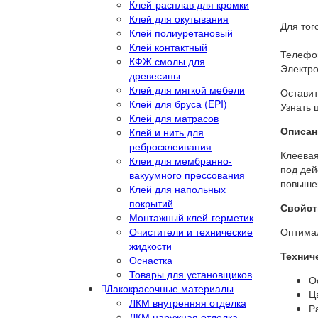
Клей-расплав для кромки
Клей для окутывания
Для тог
Клей полиуретановый
Клей контактный
Телефон
КФЖ смолы для
Электро
древесины
Клей для мягкой мебели
Оставит
Клей для бруса (EPI)
Узнать 
Клей для матрасов
Описан
Клей и нить для
ребросклеивания
Клеевая
Клеи для мембранно-
под дей
вакуумного прессования
повышен
Клей для напольных
покрытий
Свойст
Монтажный клей-герметик
Очистители и технические
Оптимал
жидкости
Технич
Оснастка
Товары для установщиков
О
Лакокрасочные материалы
Ц
ЛКМ внутренняя отделка
Р
ЛКМ наружная отделка