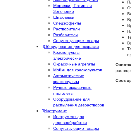
П
Морилки , Патины и
О
Золочение
В
Шпаклевки
В
Спецэффекты
В
Растворители
Н
Разбавители
Т
Сопутствующие товары
В
Оборудование для покраски
Т
Краскопульты
п
электрические
Окрасочные агрегаты
Очистк
Мойки для краскопультов
раствор
Автоматические
Срок х
краскопульты
Ручные окрасочные
пистолеты
Оборудование для
распыления дезрастворов
Инструмент
Инструмент для
деревообработки
Сопутствующие товары