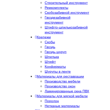
Строительный инструмент
Ремкомплекты
Скобозабивной инструмент
Гвоздезабивной
инструмент
Штифто-шпилькозабивной
инструмент
Крепежи
Скобы
Гвоздь
Гвоздь-шуруп
Шпилька
Штифт
Конфирматы
Шурупы в ленте
Материалы для реставрации
Производство мебели
Производство окон
Ламинированные окна ПВХ
Материалы для мягкой мебели
Поролон
Нетканые материалы