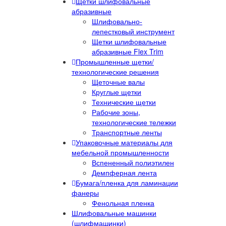
Щетки шлифовальные
абразивные
Шлифовально-
лепестковый инструмент
Щетки шлифовальные
абразивные Flex Trim
Промышленные щетки/
технологические решения
Щеточные валы
Круглые щетки
Технические щетки
Рабочие зоны,
технологические тележки
Транспортные ленты
Упаковочные материалы для
мебельной промышленности
Вспененный полиэтилен
Демпферная лента
Бумага/пленка для ламинации
фанеры
Фенольная пленка
Шлифовальные машинки
(шлифмашинки)