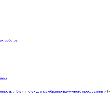
ых роботов
лама
енность
>
Клеи
>
Клеи для мембранно-вакуумного прессования
>
P