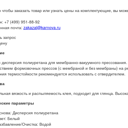
о чтобы заказать товар или узнать цены на комплектующие, вы мож
: +7 (499) 951-88-92
нная почта:
zakazal@karnova.ru
ь запрос
цену
ие
 дисперсия полиуретана для мембранно-вакуумного прессования.
ствием формовочных прессов (с мембраной и без мембраны) на р
ия термостойкости рекомендуется использовать с отвердителем.
ва
ьная вязкость и распыляемость клея, подходит для глянца. Высок
еские параметры
снова: Дисперсия полиуретана
вет: Белый
азбавление/Очистка: Водой