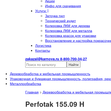
Акции
Инфо для скачивания
Услуги
Заточка пил
Технический аудит
Колеровка ЛКМ для дерева
Колеровка ЛКМ для металла
Колеровка красок для упаковки
Восстановление и настройка покрасочн
Логистика
Контакты
zakazal@karnova.ru
8-800-700-34-27
Найти
Деревообработка и мебельная промышленность
Упаковочная и бумажная промышленность, полиграфия, рек
Металлообработка
Главная
>
Деревообработка и мебельная промышл
Perfotak 155.09 H